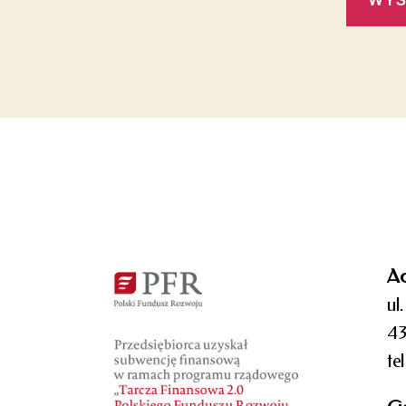
Ad
ul
43
te